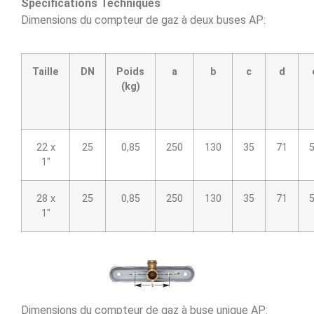
Spécifications Techniques
Dimensions du compteur de gaz à deux buses AP:
Taille
DN
Poids
a
b
c
d
(kg)
22 x
25
0,85
250
130
35
71
1″
28 x
25
0,85
250
130
35
71
1″
Dimensions du compteur de gaz à buse unique AP: