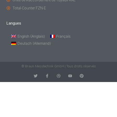
Total-Counter FZN-E
Langues
English
(
Anglais
)
Français
Deutsch
(
Allemand
)
© Braun Messtechnik GmbH | Tous droits réservés