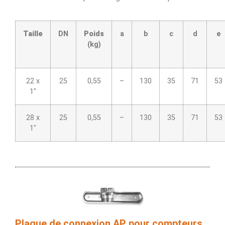
Taille
DN
Poids
a
b
c
d
e
(kg)
22 x
25
0,55
–
130
35
71
53
1″
28 x
25
0,55
–
130
35
71
53
1″
Plaque de connexion AP pour compteurs