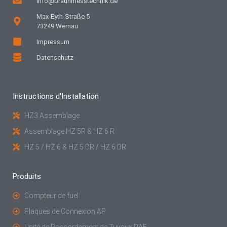
info@braunmesstechnik.de
Max-Eyth-Straße 5
73249 Wernau
Impressum
Datenschutz
Instructions d'Installation
HZ3 Assemblage
Assemblage HZ 5R & HZ 6 R
HZ 5 / HZ 6 & HZ 5 DR / HZ 6 DR
Produits
Compteur de fuel
Plaques de Connexion AP
Unité de Raccordement de Tuyaux RAE