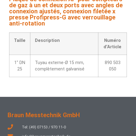
de gaz à un et deux ports avec angles de
connexion ajustés, connexion filetée x
presse Profipress-G avec verrouillage
anti-rotation
Taille
Description
Numéro
d’Article
1″ DN
Tuyau externe-Ø 15 mm,
890 503
25
complètement galvanisé
050
Braun Messtechnik GmbH
Tel: (49) 07153 / 970 11-0