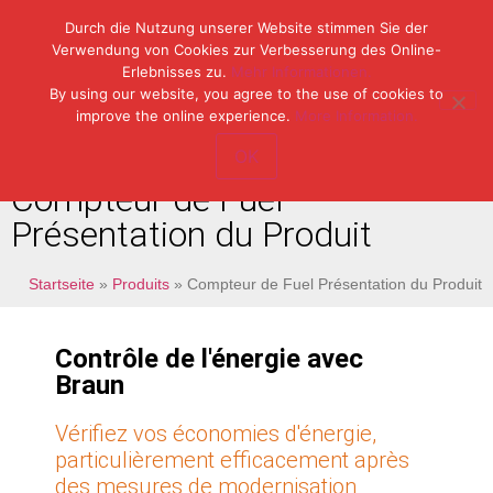
Durch die Nutzung unserer Website stimmen Sie der
Verwendung von Cookies zur Verbesserung des Online-
Erlebnisses zu.
Mehr Informationen.
Tel: (49) 07153 / 970 11-0
By using our website, you agree to the use of cookies to
Fax: (49) 07153 / 382 33
improve the online experience.
More Information.
OK
Compteur de Fuel
Présentation du Produit
Startseite
»
Produits
»
Compteur de Fuel Présentation du Produit
Contrôle de l'énergie avec
Braun
Vérifiez vos économies d'énergie,
particulièrement efficacement après
des mesures de modernisation