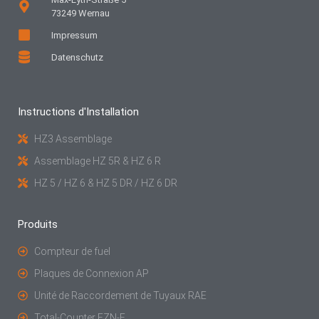
73249 Wernau
Impressum
Datenschutz
Instructions d'Installation
HZ3 Assemblage
Assemblage HZ 5R & HZ 6 R
HZ 5 / HZ 6 & HZ 5 DR / HZ 6 DR
Produits
Compteur de fuel
Plaques de Connexion AP
Unité de Raccordement de Tuyaux RAE
Total-Counter FZN-E