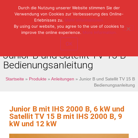
Durch die Nutzung unserer Website stimmen Sie der
Verwendung von Cookies zur Verbesserung des Online-
Erlebnisses zu.
Mehr Informationen.
Tel: (49) 07153 / 970 11-0
By using our website, you agree to the use of cookies to
Fax: (49) 07153 / 382 33
improve the online experience.
More Information.
OK
Junior B und Satellit TV 15 B
Bedienungsanleitung
Startseite
»
Produkte
»
Anleitungen
»
Junior B und Satellit TV 15 B
Bedienungsanleitung
Junior B mit IHS 2000 B, 6 kW und
Satellit TV 15 B mit IHS 2000 B, 9
kW und 12 kW