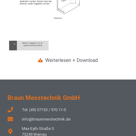
Weiterlesen + Download
Braun Messtechnik GmbH
Tel: (49) 07153 / 970 11-0
info@braunmesstechnik.de
Max-Eyth-Straße 5
73249 Wernau