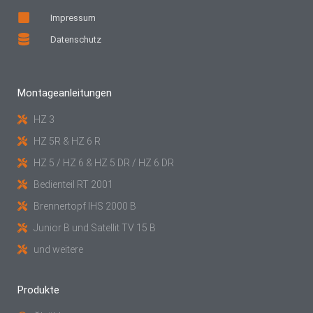
Impressum
Datenschutz
Montageanleitungen
HZ 3
HZ 5R & HZ 6 R
HZ 5 / HZ 6 & HZ 5 DR / HZ 6 DR
Bedienteil RT 2001
Brennertopf IHS 2000 B
Junior B und Satellit TV 15 B
und weitere
Produkte