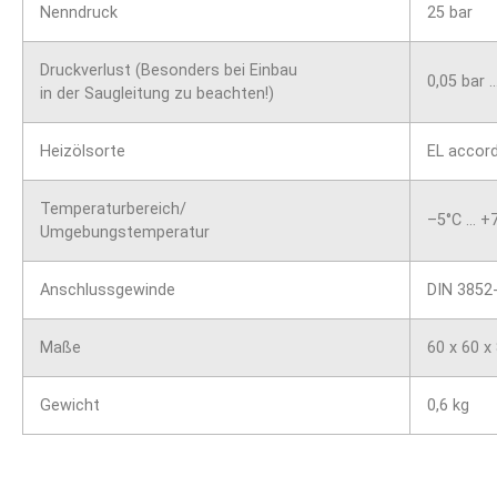
Nenndruck
25 bar
Druckverlust (Besonders bei Einbau
0,05 bar …
in der Saugleitung zu beachten!)
Heizölsorte
EL accord
Temperaturbereich/
–5°C … +
Umgebungstemperatur
Anschlussgewinde
DIN 3852-
Maße
60 x 60 
Gewicht
0,6 kg