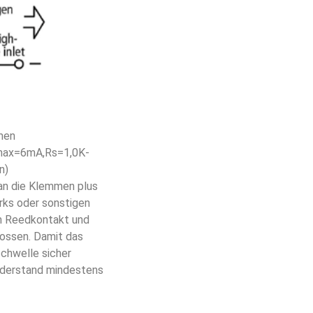
men
Imax=6mA,Rs=1,0K-
n)
 an die Klemmen plus
rks oder sonstigen
en Reedkontakt und
ossen. Damit das
chwelle sicher
widerstand mindestens