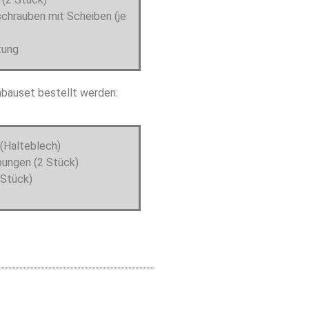
chrauben mit Scheiben (je
tung
nbauset bestellt werden:
 (Halteblech)
bungen (2 Stück)
 Stück)