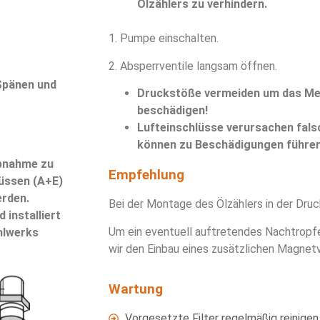
Ölzählers zu verhindern.
1. Pumpe einschalten.
2. Absperrventile langsam öffnen.
 Spänen und
Druckstöße vermeiden um das Me
beschädigen!
Lufteinschlüsse verursachen fal
können zu Beschädigungen führen
ebnahme zu
Empfehlung
lüssen (A+E)
erden.
Bei der Montage des Ölzählers in der Druc
 installiert
Um ein eventuell auftretendes Nachtropfe
hlwerks
wir den Einbau eines zusätzlichen Magnetv
Wartung
Vorgesetzte Filter regelmäßig reinigen