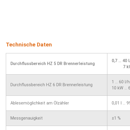
Technische Daten
0,7 … 40 
Durchflussbereich HZ 5 DR Brennerleistung
7 k
1 … 60 l/h
Durchflussbereich HZ 6 DR Brennerleistung
10 kW … 
Ablesemöglichkeit am Ölzähler
0,01 l … 9
Messgenauigkeit
±1 %