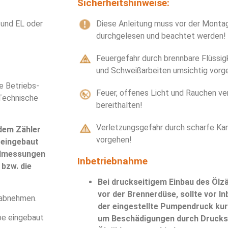
Sicherheitshinweise:
 und EL oder
Diese Anleitung muss vor der Montag
durchgelesen und beachtet werden!
Feuergefahr durch brennbare Flüssigk
und Schweißarbeiten umsichtig vorg
e Betriebs-
Feuer, offenes Licht und Rauchen ve
Technische
bereithalten!
Verletzungsgefahr durch scharfe Ka
 dem Zähler
vorgehen!
 eingebaut
ehlmessungen
Inbetriebnahme
bzw. die
Bei druckseitigem Einbau des Ölzä
vor der Brennerdüse, sollte vor I
 abnehmen.
der eingestellte Pumpendruck kur
be eingebaut
um Beschädigungen durch Drucks