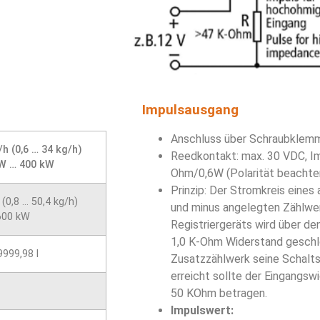
Impulsausgang
Anschluss über Schraubklem
l/h (0,6 … 34 kg/h)
Reedkontakt: max. 30 VDC, 
W … 400 kW
Ohm/0,6W (Polarität beachte
Prinzip: Der Stromkreis eines
 (0,8 … 50,4 kg/h)
und minus angelegten Zählwe
600 kW
Registriergeräts wird über d
1,0 K-Ohm Widerstand geschl
9999,98 l
Zusatzzählwerk seine Schalts
erreicht sollte der Eingangs
50 KOhm betragen.
Impulswert: