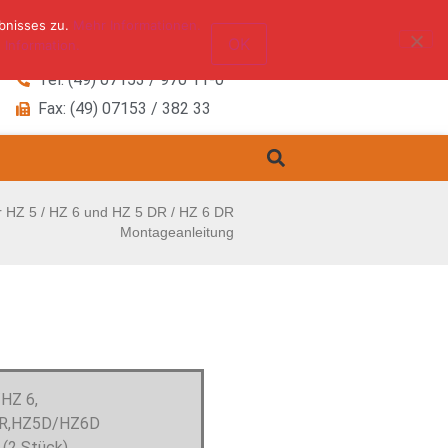
bnisses zu.
Mehr Informationen.
OK
 Information.
Tel: (49) 07153 / 970 11-0
Fax: (49) 07153 / 382 33
r HZ 5 / HZ 6 und HZ 5 DR / HZ 6 DR
Montageanleitung
/HZ 6,
R,HZ5D/HZ6D
 (2 Stück)