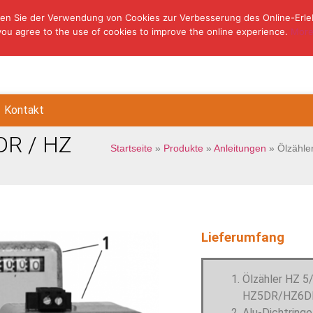
en Sie der Verwendung von Cookies zur Verbesserung des Online-Erle
you agree to the use of cookies to improve the online experience.
More
Kontakt
DR / HZ
Startseite
»
Produkte
»
Anleitungen
»
Ölzähle
Lieferumfang
Ölzähler HZ 5
HZ5DR/HZ6D
Alu-Dichtringe