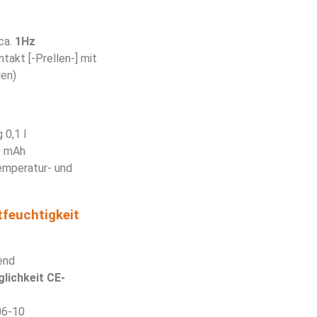
ca.
1Hz
akt [-Prellen-] mit
en)
 0,1 l
0 mAh
emperatur- und
feuchtigkeit
end
lichkeit CE-
06-10