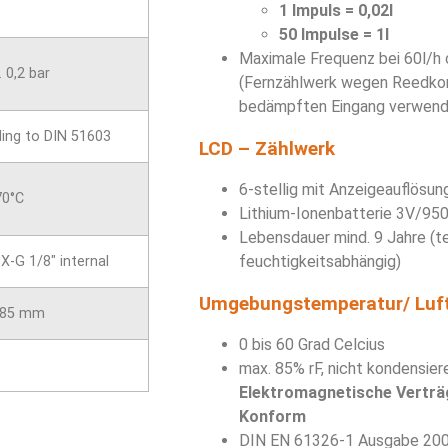
1 Impuls = 0,02l
50 Impulse = 1l
Maximale Frequenz bei 60l/h 
 0,2 bar
(Fernzählwerk wegen Reedkont
bedämpften Eingang verwend
ing to DIN 51603
LCD – Zählwerk
6-stellig mit Anzeigeauflösung
70°C
Lithium-Ionenbatterie 3V/95
Lebensdauer mind. 9 Jahre (t
feuchtigkeitsabhängig)
X-G 1/8″ internal
Umgebungstemperatur/ Luft
x 85 mm
0 bis 60 Grad Celcius
max. 85% rF, nicht kondensier
Elektromagnetische Verträg
Konform
DIN EN 61326-1 Ausgabe 20