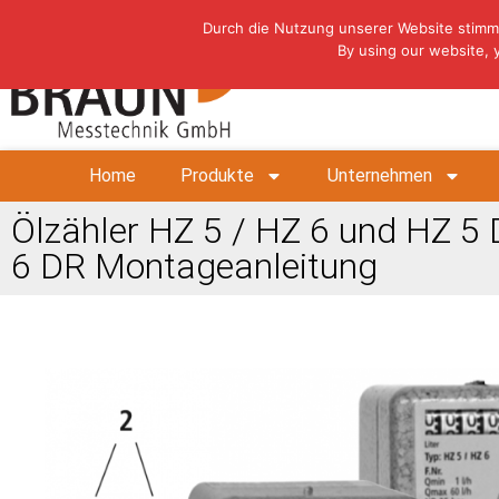
Durch die Nutzung unserer Website stimm
By using our website, 
Home
Produkte
Unternehmen
Ölzähler HZ 5 / HZ 6 und HZ 5 
6 DR Montageanleitung