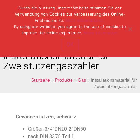
Durch die Nutzung unserer Website stimmen Sie der
Verwendung von Cookies zur Verbesserung des Online-
Erlebnisses zu.
Mehr Informationen.
Tel: (49) 07153 / 970 11-0
By using our website, you agree to the use of cookies to
Fax: (49) 07153 / 382 33
improve the online experience.
More Information.
OK
Installationsmaterial für
Zweistutzengaszähler
Startseite
»
Produkte
»
Gas
»
Installationsmaterial für
Zweistutzengaszähler
Gewindestutzen, schwarz
Größen:3/4”DN20-2”DN50
nach DIN 3376 Teil 1