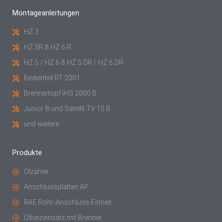
Montageanleitungen
HZ 3
HZ 5R & HZ 6 R
HZ 5 / HZ 6 & HZ 5 DR / HZ 6 DR
Bedienteil RT 2001
Brennertopf IHS 2000 B
Junior B und Satellit TV 15 B
und weitere
Produkte
Ölzähler
Anschlussplatten AP
RAE Rohr-Anschluss-Einheit
Ölheizeinsatz mit Brenner