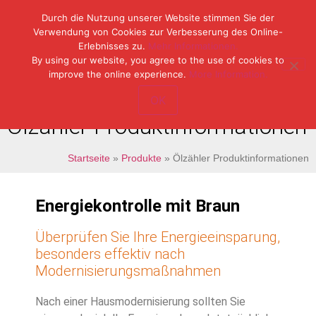
Durch die Nutzung unserer Website stimmen Sie der
Verwendung von Cookies zur Verbesserung des Online-
Erlebnisses zu.
Mehr Informationen.
Tel: (49) 07153 / 970 11-0
By using our website, you agree to the use of cookies to
Fax: (49) 07153 / 382 33
improve the online experience.
More Information.
OK
Ölzähler Produktinformationen
Startseite
»
Produkte
»
Ölzähler Produktinformationen
Energiekontrolle mit Braun
Überprüfen Sie Ihre Energieeinsparung,
besonders effektiv nach
Modernisierungsmaßnahmen
Nach einer Hausmodernisierung sollten Sie