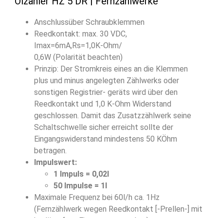
Ölzähler HZ 5 DR | Fernzählwerke
Anschlussüber Schraubklemmen
Reedkontakt: max. 30 VDC,
Imax=6mA,Rs=1,0K-Ohm/
0,6W (Polarität beachten)
Prinzip: Der Stromkreis eines an die Klemmen
plus und minus angelegten Zählwerks oder
sonstigen Registrier- geräts wird über den
Reedkontakt und 1,0 K-Ohm Widerstand
geschlossen. Damit das Zusatzzählwerk seine
Schaltschwelle sicher erreicht sollte der
Eingangswiderstand mindestens 50 KÖhm
betragen.
Impulswert:
1 Impuls = 0,02l
50 Impulse = 1l
Maximale Frequenz bei 60l/h ca. 1Hz
(Fernzählwerk wegen Reedkontakt [-Prellen-] mit