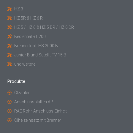
HZ 3
HZ 5R & HZ 6 R
HZ 5 / HZ 6 & HZ 5 DR / HZ 6 DR
Bedienteil RT 2001
Brennertopf IHS 2000 B
Junior B und Satellit TV 15 B
und weitere
Produkte
Ölzähler
Anschlussplatten AP
RAE Rohr-Anschluss-Einheit
Ölheizeinsatz mit Brenner