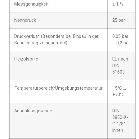
Messgenauigkeit
± 1 %
Nenndruck
25 bar
Druckverlust (Besonders bei Einbau in der
0,05 bar
Saugleitung zu beachten!)
… 0,2 bar
Heizölsorte
EL nach
DIN
51603
Temperaturbereich/Umgebungstemperatur
–5°C …
+70°C
Anschlussgewinde
DIN
3852-X-
G 1/8″
innen