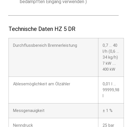
bedämpften Eingang verwenden )
Technische Daten HZ 5 DR
Durchflussbereich Brennerleistung
0,7 … 40
l/h (0,6 …
34 kg/h)
7 kW …
400 kW
Ablesemöglichkeit am Ölzähler
0,01 l …
99999,98
l
Messgenauigkeit
± 1 %
Nenndruck
25 bar