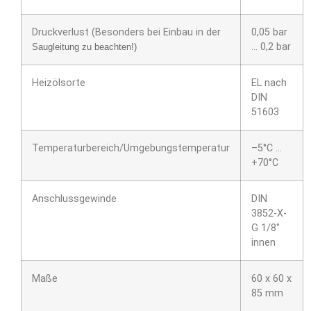
Druckverlust (Besonders bei Einbau in der
0,05 bar
… 0,2 bar
Saugleitung zu beachten!)
Heizölsorte
EL nach
DIN
51603
Temperaturbereich/Umgebungstemperatur
–5°C …
+70°C
Anschlussgewinde
DIN
3852-X-
G 1/8″
innen
Maße
60 x 60 x
85 mm