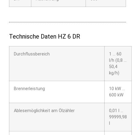
Technische Daten HZ 6 DR
Durchflussbereich
1 … 60
l/h (0,8 …
50,4
kg/h)
Brennerleistung
10 kW …
600 kW
Ablesemöglichkeit am Ölzähler
0,01 l …
99999,98
l