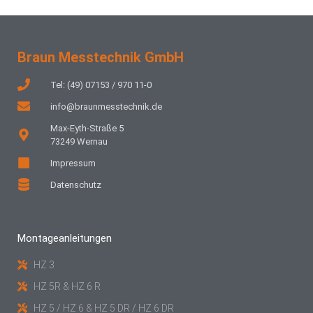
Braun Messtechnik GmbH
Tel: (49) 07153 / 970 11-0
info@braunmesstechnik.de
Max-Eyth-Straße 5
73249 Wernau
Impressum
Datenschutz
Montageanleitungen
HZ 3
HZ 5R & HZ 6 R
HZ 5 / HZ 6 & HZ 5 DR / HZ 6 DR