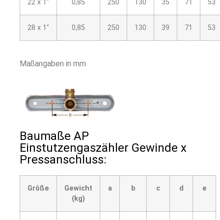
22 x 1″
0,85
250
130
35
71
53
28 x 1″
0,85
250
130
39
71
53
Maßangaben in mm
Baumaße AP
Einstutzengaszähler Gewinde x
Pressanschluss:
Größe
Gewicht
a
b
c
d
e
(kg)