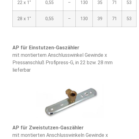
22 x 1″
0,55
–
130
35
71
53
28 x 1″
0,55
–
130
39
71
53
AP für Einstutzen-Gaszähler
mit montiertem Anschlusswinkel Gewinde x
Pressanschluß Profipress-G, in 22 bzw. 28 mm
lieferbar
AP für Zweistutzen-Gaszähler
mit montierten Anschlusswinkeln Gewinde x