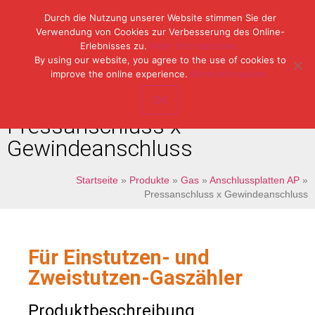
Durch die Nutzung unserer Website stimmen Sie der
Verwendung von Cookies zur Verbesserung des Online-
Erlebnisses zu.
Mehr Informationen.
Tel: (49) 07153 / 970 11-0
By using our website, you agree to the use of cookies to
Fax: (49) 07153 / 382 33
improve the online experience.
More Information.
OK
Pressanschluss x
Gewindeanschluss
Startseite
»
Produkte
»
Gas
»
Anschlussplatten AP
»
Pressanschluss x Gewindeanschluss
Für Einstutzen- und
Zweistutzen-Gaszähler
Produktbeschreibung