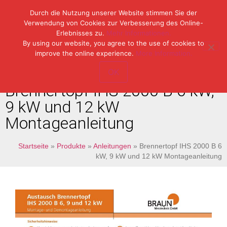
Durch die Nutzung unserer Website stimmen Sie der
Verwendung von Cookies zur Verbesserung des Online-
Erlebnisses zu.
Mehr Informationen.
Tel: (49) 07153 / 970 11-0
By using our website, you agree to the use of cookies to
Fax: (49) 07153 / 382 33
improve the online experience.
More Information.
OK
Brennertopf IHS 2000 B 6 kW,
9 kW und 12 kW
Montageanleitung
Startseite
»
Produkte
»
Anleitungen
»
Brennertopf IHS 2000 B 6
kW, 9 kW und 12 kW Montageanleitung