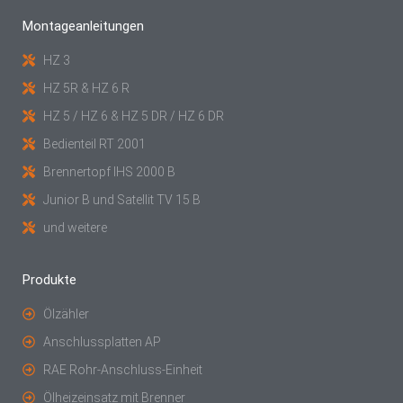
Montageanleitungen
HZ 3
HZ 5R & HZ 6 R
HZ 5 / HZ 6 & HZ 5 DR / HZ 6 DR
Bedienteil RT 2001
Brennertopf IHS 2000 B
Junior B und Satellit TV 15 B
und weitere
Produkte
Ölzähler
Anschlussplatten AP
RAE Rohr-Anschluss-Einheit
Ölheizeinsatz mit Brenner