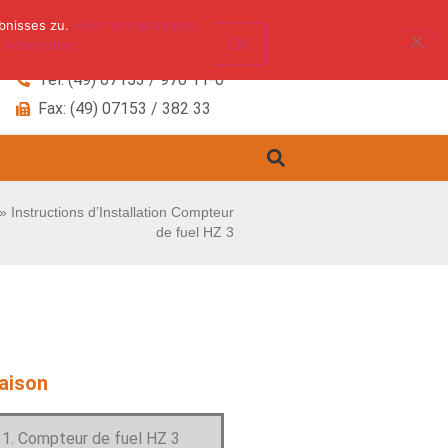
bnisses zu.
Mehr Informationen.
OK
 Information.
Tel: (49) 07153 / 970 11-0
Fax: (49) 07153 / 382 33
»
Instructions d’Installation Compteur
de fuel HZ 3
raison
Compteur de fuel HZ 3