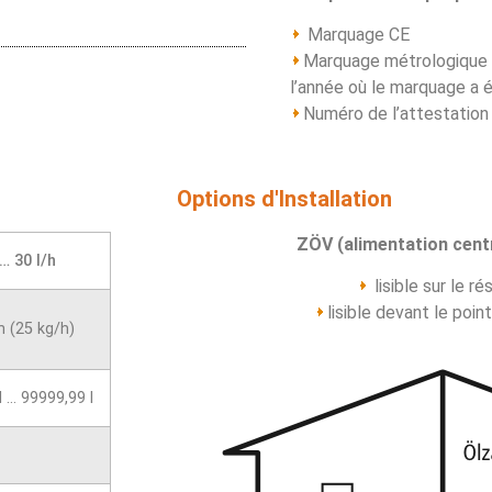
Marquage CE
Marquage métrologique M
l’année où le marquage a 
Numéro de l’attestatio
Options d'Installation
ZÖV (alimentation centr
… 30 l/h
lisible sur le ré
lisible devant le poin
h (25 kg/h)
l … 99999,99 l