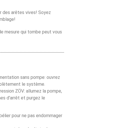
r des arêtes vives! Soyez
emblage!
 de mesure qui tombe peut vous
imentation sans pompe: ouvrez
plètement le système.
ression ZÖV: allumez la pompe,
es d’arrêt et purgez le
 bélier pour ne pas endommager
!