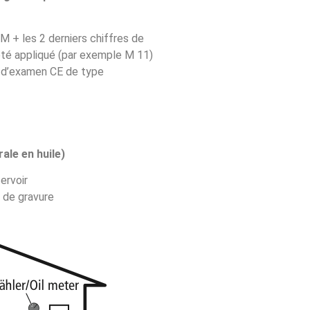
 + les 2 derniers chiffres de
été appliqué (par exemple M 11)
n d’examen CE de type
ale en huile)
servoir
t de gravure