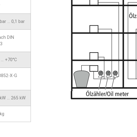
r
bar … 0,1 bar
ach DIN
3
 … +70°C
3852-X-G
 kW … 265 kW
 kg