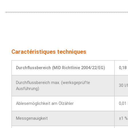
Caractéristiques techniques
Durchflussbereich (MID Richtlinie 2004/22/EG)
0,18 
Durchflussbereich max. (werksgeprüfte
30 l/
Ausführung)
Ablesemöglichkeit am Ölzähler
0,01 
Messgenauigkeit
±1 %