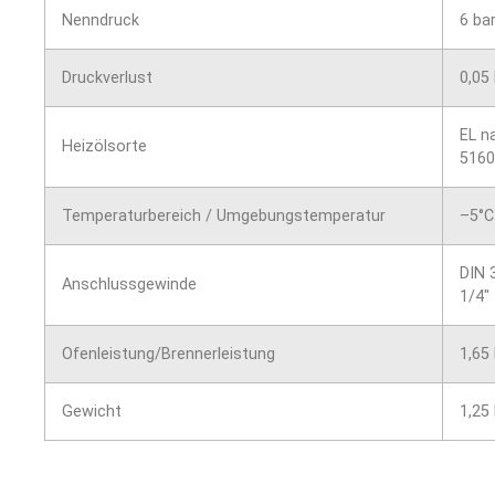
Nenndruck
6 ba
Druckverlust
0,05 
EL n
Heizölsorte
5160
Temperaturbereich / Umgebungstemperatur
–5°C
DIN 
Anschlussgewinde
1/4″
Ofenleistung/Brennerleistung
1,65
Gewicht
1,25