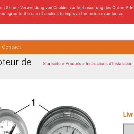
en Sie der Verwendung von Cookies zur Verbesserung des Online-Erle
you agree to the use of cookies to improve the online experience.
More
Contact
pteur de
Startseite
»
Produits
»
Instructions d’Installation
Liv