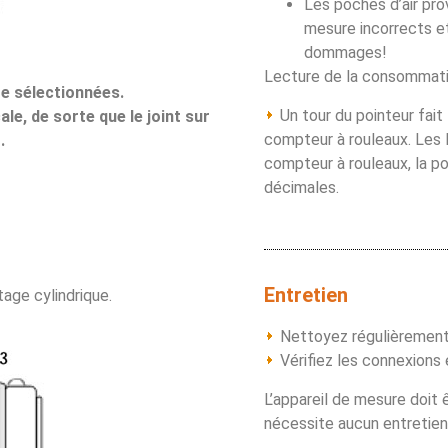
Les poches d’air pr
mesure incorrects e
dommages!
Lecture de la consommatio
re sélectionnées.
Un tour du pointeur fait 1
le, de sorte que le joint sur
compteur à rouleaux. Les li
.
compteur à rouleaux, la pos
décimales.
Entretien
tage cylindrique.
Nettoyez régulièrement l
Vérifiez les connexions 
L’appareil de mesure doit 
nécessite aucun entretien