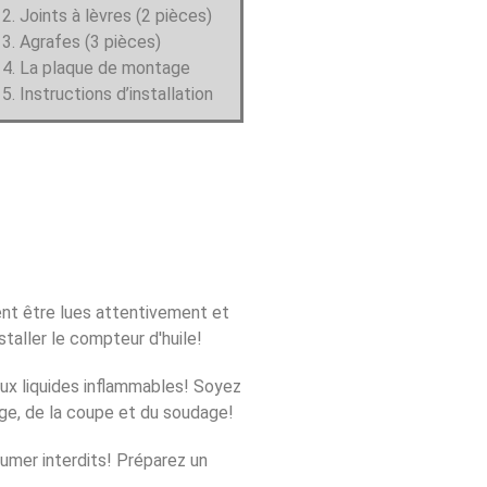
Joints à lèvres (2 pièces)
Agrafes (3 pièces)
La plaque de montage
Instructions d’installation
ent être lues attentivement et
taller le compteur d'huile!
aux liquides inflammables! Soyez
ge, de la coupe et du soudage!
fumer interdits! Préparez un