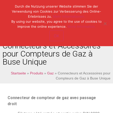
Durch die Nutzung unserer Website stimmen Sie der
Verwendung von Cookies zur Verbesserung des Online-
Erlebnisses zu.
Mehr Informationen.
Tel: (49) 07153 / 970 11-0
By using our website, you agree to the use of cookies to
Fax: (49) 07153 / 382 33
improve the online experience.
More Information.
OK
Connecteurs et Accessoires
pour Compteurs de Gaz à
Buse Unique
Startseite
»
Produits
»
Gaz
»
Connecteurs et Accessoires pour
Compteurs de Gaz à Buse Unique
Connecteur de compteur de gaz avec passage
droit