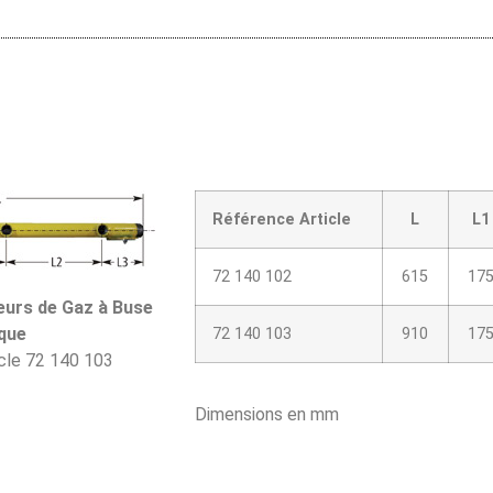
Référence Article
L
L1
72 140 102
615
17
urs de Gaz à Buse
que
72 140 103
910
17
cle 72 140 103
Dimensions en mm