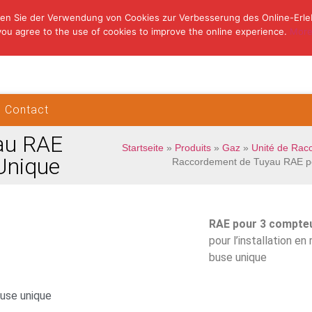
en Sie der Verwendung von Cookies zur Verbesserung des Online-Erle
you agree to the use of cookies to improve the online experience.
More
Contact
au RAE
Startseite
»
Produits
»
Gaz
»
Unité de Rac
Unique
Raccordement de Tuyau RAE p
RAE pour 3 compteu
pour l’installation e
buse unique
buse unique