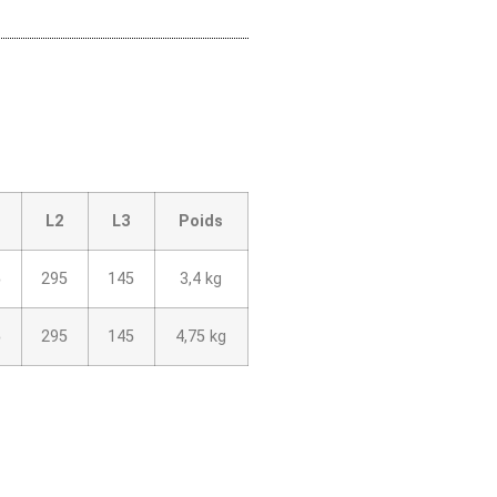
L2
L3
Poids
5
295
145
3,4 kg
5
295
145
4,75 kg