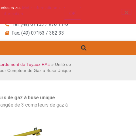
bnisses zu.
Mehr Informationen.
OK
 Information.
Tel: (49) 07153 / 970 11-0
Fax: (49) 07153 / 382 33
cordement de Tuyaux RAE
»
Unité de
our Compteur de Gaz à Buse Unique
rs de gaz à buse unique
n rangée de 3 compteurs de gaz à