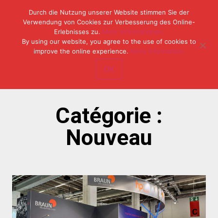
Durch die Nutzung unserer Website stimmen Sie der
Verwendung von Cookies zur Verbesserung des Online-
Erlebnisses zu.
Mehr Informationen.
Tel: (49) 07153 / 970 11-0
By using our website, you agree to the use of cookies to
Fax: (49) 07153 / 382 33
improve the online experience.
More Information.
OK
Catégorie :
Nouveau