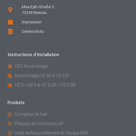
Max-Eyth-Straße 5
73249 Wernau
Impressum
Datenschutz
Instructions d'Installation
HZ3 Assemblage
Assemblage HZ 5R & HZ 6 R
HZ 5 / HZ 6 & HZ 5 DR / HZ 6 DR
Produits
Compteur de fuel
Plaques de Connexion AP
Unité de Raccordement de Tuyaux RAE