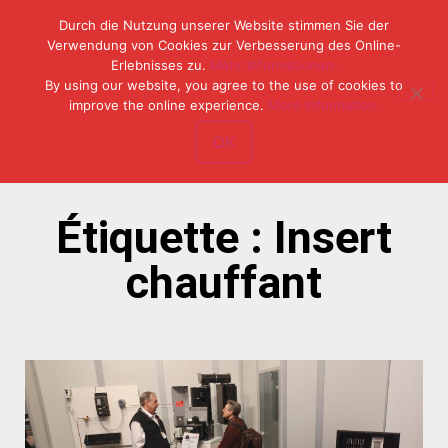
Durch die Nutzung unserer Website stimmen Sie der
Verwendung von Cookies zur Verbesserung des Online-
Erlebnisses zu.
Mehr Informationen.
Tel: (49) 07153 / 970 11-0
By using our website, you agree to the use of cookies to
Fax: (49) 07153 / 382 33
improve the online experience.
More Information.
OK
Étiquette : Insert
chauffant