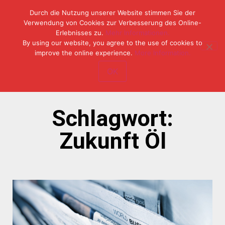
Durch die Nutzung unserer Website stimmen Sie der
Verwendung von Cookies zur Verbesserung des Online-
Erlebnisses zu.
Mehr Informationen.
Tel: (49) 07153 / 970 11-0
By using our website, you agree to the use of cookies to
Fax: (49) 07153 / 382 33
improve the online experience.
More Information.
OK
Schlagwort:
Zukunft Öl