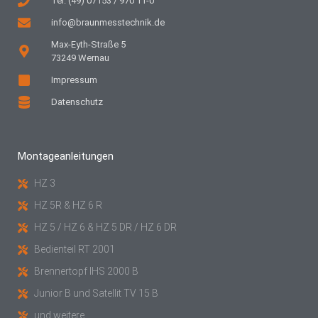
Tel: (49) 07153 / 970 11-0
info@braunmesstechnik.de
Max-Eyth-Straße 5
73249 Wernau
Impressum
Datenschutz
Montageanleitungen
HZ 3
HZ 5R & HZ 6 R
HZ 5 / HZ 6 & HZ 5 DR / HZ 6 DR
Bedienteil RT 2001
Brennertopf IHS 2000 B
Junior B und Satellit TV 15 B
und weitere