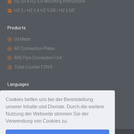
HZ 5R & HZ 6 R Mounting Instructions
HZ 5 / HZ 6 & HZ 5 DR / HZ 6 DR
Products
Oil Meter
AP Connection Plates
RAE Pipe Connection Unit
Total-Counter FZN-E
Languages
English
Français
(
French
)
Cookies helfen uns bei der Bereitstellung
unserer Inhalte und Dienste. Durch die weitere
Deutsch
(
German
)
Nutzung der Webseite stimmen Sie der
Verwendung von Cookies zu.
© Braun Messtechnik GmbH | All rights reserved